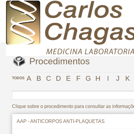
Procedimentos
A
B
C
D
E
F
G
H
I
J
K
TODOS
Clique sobre o procedimento para consultar as informaçõ
AAP - ANTICORPOS ANTI-PLAQUETAS