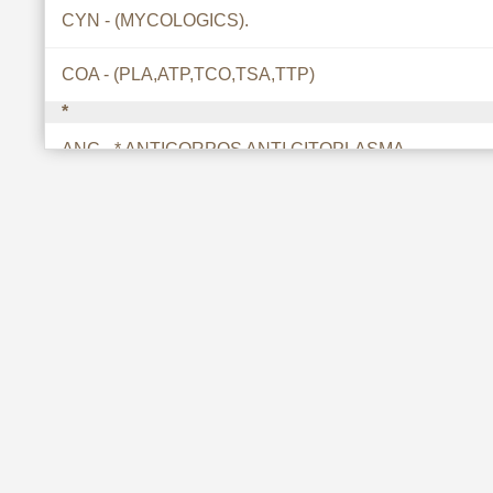
CYN - (MYCOLOGICS).
COA - (PLA,ATP,TCO,TSA,TTP)
*
ANC - * ANTICORPOS ANTI CITOPLASMA.
ANC - * C-ANCA * C ANCA * X-ANCA * ANCA ATIPICO
ANC - * LEUCOCITOS, ANTI.
ANC - * P-ANCA * P ANCA.
-
VTA - - RETINOL
T4C - - VETERINÁRIA
1